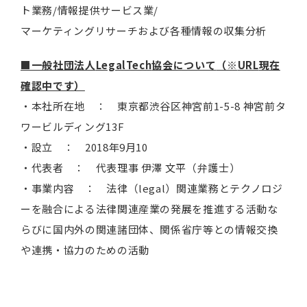
ト業務/情報提供サービス業/
マーケティングリサーチおよび各種情報の収集分析
■一般社団法人
LegalTech
協会について
（
※
URL
現在
確認中です
）
・本社所在地 ： 東京都渋谷区神宮前1-5-8 神宮前タ
ワービルディング13F
・設立 ： 2018年9月10
・代表者 ： 代表理事 伊澤 文平（弁護士）
・事業内容 ： 法律（legal）関連業務とテクノロジ
ーを融合による法律関連産業の発展を推進する活動な
らびに国内外の関連諸団体、関係省庁等との情報交換
や連携・協力のための活動