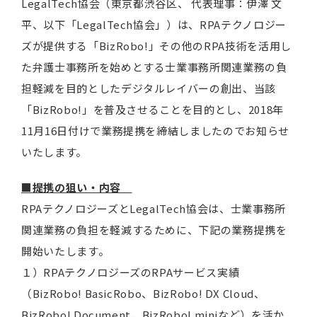
LegalTech協会（東京都渋谷区、 代表理事：伊澤 文
平、以下「LegalTech協会」）は、RPAテクノロジー
ズが提供する「BizRobo!」その他のRPA技術を活用し
た弁護士事務所を始めとする士業事務所関連業務の負
担軽減を目的としたデジタルレイバーの創出、当該
「BizRobo!」を普及させることを目的とし、2018年
11月16日付けで業務提携を締結しましたのでお知らせ
いたします。
■
提携の狙い・内容
RPAテクノロジーズとLegalTech協会は、士業事務所
関連業務の負担を軽減するために、下記の業務提携を
開始いたします。
１）RPAテクノロジーズのRPAサービス実績
（BizRobo! BasicRobo、BizRobo! DX Cloud、
BizRobo! Document、BizRobo! miniなど）を活か