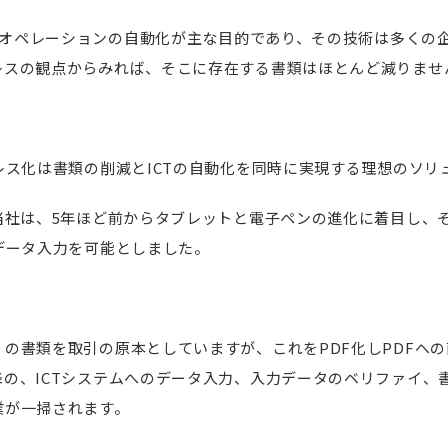
ムのオペレーションの自動化が主な目的であり、その技術は多くの
レスの観点からみれば、そこに存在する書類はほとんど減りませ
レス化は書類の削減とICTの自動化を同時に実現する理想のソリ
当社は、5年ほど前からタブレットと電子ペンの進化に着目し、
データ入力を可能としました。
の書類を取引の原本としていますが、これをPDF化しPDFへ
の、ICTシステムへのデータ入力、入力データのベリファイ、
業が一掃されます。