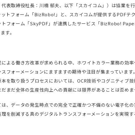
代表取締役社長：川橋 郁夫、以下「スカイコム」）は協業を行
ラットフォーム「BizRobo!」と、スカイコムが提供するPDF
ーム「SkyPDF」が連携したサービス「BizRobo! Paper-f
します。
足による働き方改革が求められる中、ホワイトカラー業務の効率化
ンスフォーメーションにますますの期待や注目が集まっています。
原本を取り扱うプロセスにおいては、OCR技術やコグニティブ技
まだまだ全体の生産性向上への貢献には限界があることは否めま
ては、データの発生時点での完全で正確かつ不備のない電子化の
処理を削減する真のデジタルトランスフォーメーションを実現す