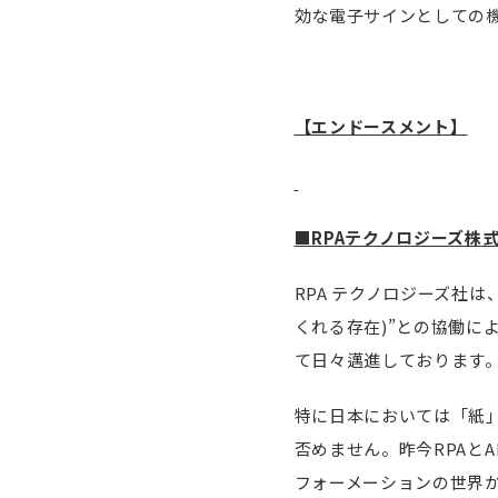
効な電子サインとしての
【エンドースメント】
■RPAテクノロジーズ株
RPA テクノロジーズ社
くれる存在)”との協働に
て日々邁進しております
特に日本においては「紙
否めません。昨今RPAと
フォーメーションの世界