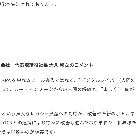
機能も実装されております。
式会社 代表取締役社長 大角 暢之のコメント
は、RPA を単なるツール導入ではなく、”デジタルレイバー(人間
よって、ルーティンワ ークからの人間の解放と、”楽しく”仕事
。
」という膨大なレガシー資産への対応が、改善や革新のボトルネ
AI-OCRとの連携により徐々に改善も進んでおりますが、世界標
からは程遠いのが現実です。