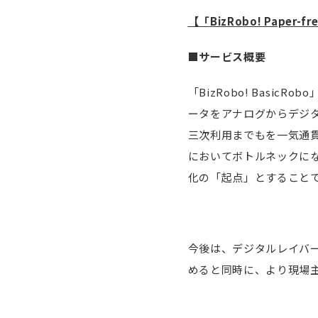
【「
BizRobo! Paper-fr
■サービス概要
「BizRobo! Basi
ータをアナログからデジ
三次利用までもを一気通
においてボトルネックに
化の「起点」とすること
今後は、デジタルレイバ
めると同時に、より現場