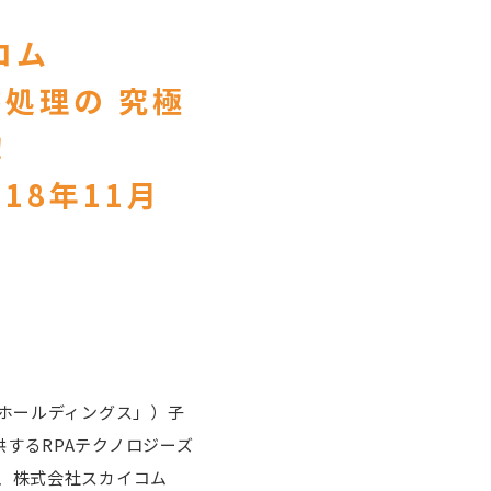
コム
書処理の 究極
！
018年11月
Aホールディングス」）子
するRPAテクノロジーズ
と、株式会社スカイコム