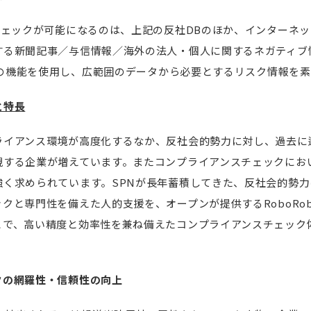
チェックが可能になるのは、上記の反社DBのほか、インターネ
する新聞記事／与信情報／海外の法人・個人に関するネガティブ
boの機能を使用し、広範囲のデータから必要とするリスク情報を
と特長
イアンス環境が高度化するなか、反社会的勢力に対し、過去に
視する企業が増えています。またコンプライアンスチェックにお
く求められています。SPNが長年蓄積してきた、反社会的勢力
クと専門性を備えた人的支援を、オープンが提供するRoboRo
とで、高い精度と効率性を兼ね備えたコンプライアンスチェック
クの網羅性・信頼性の向上