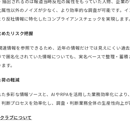
索・抽出されるのは報道当時反社の属性をもっていた人物、企業
社属性以外のノイズが少なく、より効率的な調査が可能です。イ
より反社情報に特化したコンプライアンスチェックを実現します
含めたリスク把握
社関連情報を参照できるため、近年の情報だけでは見えにくい過
等で匿名化されていた情報についても、実名ベースで整理・蓄積
ります。
負荷の軽減
た多彩な情報ソースと、AIやRPAを活用した業務効率化により
、判断プロセスを効率化し、調査・判断業務全体の生産性向上が
Pクラブについて