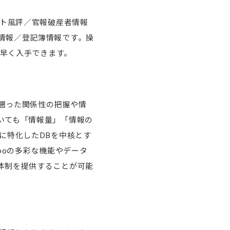
ット風評／官報破産者情報
情報／登記簿情報です。操
素早く入手できます。
遡った関係性の把握や情
いても「情報量」「情報の
に特化したDBを中核とす
boの多彩な機能やデータ
体制を提供することが可能