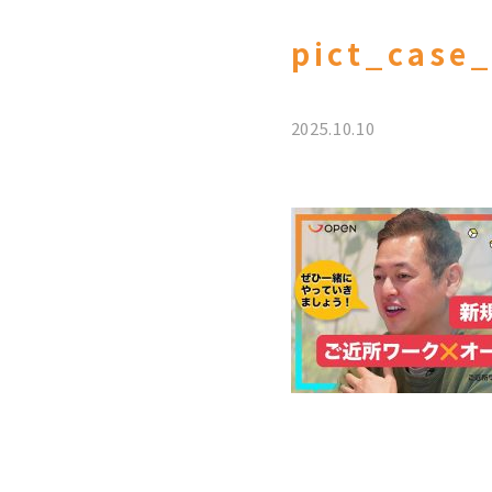
pict_case
2025.10.10