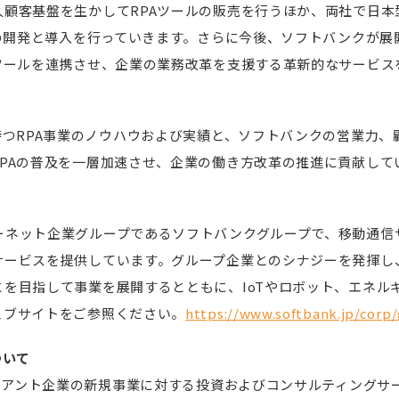
顧客基盤を生かしてRPAツールの販売を行うほか、両社で日本
ンの開発と導入を行っていきます。さらに今後、ソフトバンクが展
Aツールを連携させ、企業の業務改革を支援する革新的なサービス
持つRPA事業のノウハウおよび実績と、ソフトバンクの営業力
PAの普及を一層加速させ、企業の働き方改革の推進に貢献して
ーネット企業グループであるソフトバンクグループで、移動通信
サービスを提供しています。グループ企業とのシナジーを発揮し、
を目指して事業を展開するとともに、IoTやロボット、エネル
ェブサイトをご参照ください。
https://www.softbank.jp/corp
ついて
ライアント企業の新規事業に対する投資およびコンサルティングサ