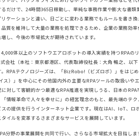
るだけで、24時間365日稼動し、単純な事務作業や膨大な書類
プリケーションと違い、日ごとに変わる業務でもルールを書き換
、品質を維持して大量の業務を処理できるため、企業の業務効率
急増し、今後の市場拡大が期待されています。
、4,000体以上のソフトウエアロボットの導入実績を持つRPA
株式会社（本社：東京都港区、代表取締役社長：大角 暢之、以下
RPAテクノロジーズは、「BizRobo!（ビズロボ）」をはじめ、「
ナイス）」を中心にその他国内外の主要なRPAツールの取扱いや
に対して客観的かつ最適なRPA推進を実現しうる、日本のRP
、「情報革命で人々を幸せに」の経営理念のもと、最先端のテク
スの提供を行うインターネット企業です。現在はAI、IoT、ロ
スタイルを変革するさまざまなサービスを展開しています。
RPA分野の事業展開を共同で行い、さらなる市場拡大を目指しま