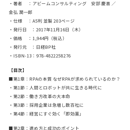
・著者 ：アビームコンサルティング 安部 慶喜 ／
金弘 潤一郎
・仕様 ：A5判 並製 203ページ
・発行日 ：2017年11月16日（木）
・価格 ：1,944円（税込）
・発行元 ：日経BP社
・ISBN-13：978-4822258276
【目次】
■第1章：RPAの本質 なぜRPAが求められているのか？
・第1節：人間とロボットが共に生きる時代に
・第2節：働き方改革の大本命
・第3節：採用企業は急増し数百社に
・第4節：経営にすぐ効く「即効薬」
■第2章：進め方と成功のポイント