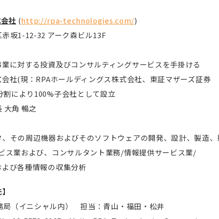
式会社
(
http://rpa-technologies.com/
)
1-12-32 アーク森ビル13F
事業に対する投資及びコンサルティングサービスを手掛ける
会社(現：RPAホールディングス株式会社、東証マザーズ証券
分割により100%子会社として設立
 大角 暢之
タ、その周辺機器およびそのソフトウェアの開発、設計、製造、
ビス業および、コンサルタント業務/情報提供サービス業/
および各種情報の収集分析
先】
事務局（イニシャル内） 担当：青山・福田・松井