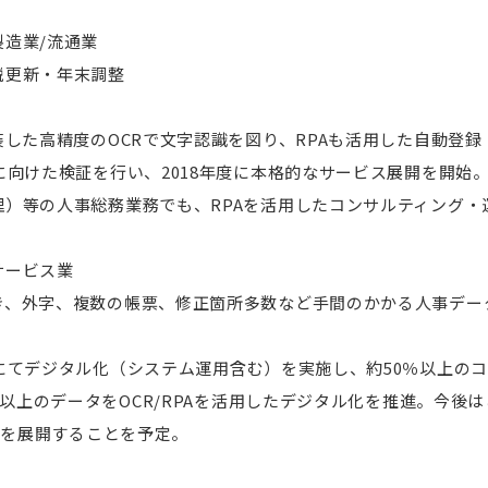
/流通業
税更新・年末調整
装した高精度のOCRで文字認識を図り、RPAも活用した自動登
に向けた検証を行い、2018年度に本格的なサービス展開を開始
理）等の人事総務業務でも、RPAを活用したコンサルティング・
ビス業
き、外字、複数の帳票、修正箇所多数など手間のかかる人事デー
にてデジタル化（システム運用含む）を実施し、約50％以上の
0万以上のデータをOCR/RPAを活用したデジタル化を推進。今後
ビスを展開することを予定。