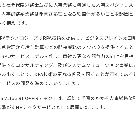
数の社会保険労務士並びに人事業務に精通した人事スペシャリス
、人事総務系業務は手書き処理となる紙媒体が多いことを起因と
多く抱えます。
PAテクノロジーズはRPA技術を提供し、ビジネスブレイン太田
勤怠管理から給与計算などの間接業務のノウハウを提供すること
のBPOサービスモデルを作り、両社の更なる競争力の向上を目
提供するコンサルティング、及びシステムソリューション事業にお
み出すことで、RPA技術の更なる普及を図ることが可能であると判
サービスの開発を進めてまいりました。
h Value BPO+HRテック」は、煩雑で手間のかかる人事総
に繋がるHRテックサービスとして展開いたします。