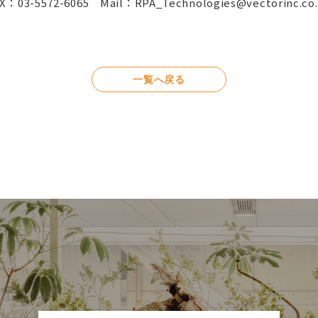
：03-5572-6065 Mail：RPA_Technologies@vectorinc.co.
一覧へ戻る