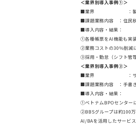
＜業界別導入事例①＞
■業界 ：製造業
■課題業務内容 ：住民
■導入内容・結果：
①各種帳票をAI機能も実
②業務コストの30％削減
③採用・勤怠（シフト管
＜業界別導入事例②＞
■業界 ：サー
■課題業務内容 ：手書
■導入内容・結果：
①ベトナムBPOセンター
②BBSグループは約10
AI/BAを活用したサー