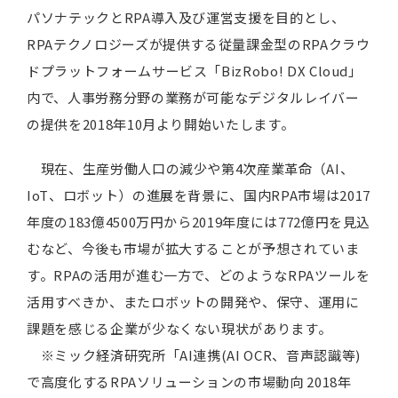
パソナテックとRPA導入及び運営支援を目的とし、
RPAテクノロジーズが提供する従量課金型のRPAクラウ
ドプラットフォームサービス「BizRobo! DX Cloud」
内で、人事労務分野の業務が可能なデジタルレイバー
の提供を2018年10月より開始いたします。
現在、生産労働人口の減少や第4次産業革命（AI、
IoT、ロボット）の進展を背景に、国内RPA市場は2017
年度の183億4500万円から2019年度には772億円を見込
むなど、今後も市場が拡大することが予想されていま
す。RPAの活用が進む一方で、どのようなRPAツールを
活用すべきか、またロボットの開発や、保守、運用に
課題を感じる企業が少なくない現状があります。
※ミック経済研究所「AI連携(AI OCR、音声認識等)
で高度化するRPAソリューションの市場動向 2018年