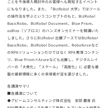
ことを今後導入検討中のお客様へも周知するイベント
にもなりました。また、「BizRobo! 大学」ではツール
の操作法を学ぶというコンセプトのもと、BizRobo!
BasicRobo、BizRobo! Document、Blue Prism、
xoBlos（ゾブロス）のハンズオンセミナーを開講いた
しました。さらにBizRobo! 出展ブースではBizRobo!
BasicRobo、BizRobo! Document、Roboforceなど
のRPAソリューションだけではなく RPA 教育コンテン
ツ、Blue Prism×Azureなども出展し、デジタルレイ
バーの「大衆化」「スケール」「高度化」に 必要な基
盤の最新情報に多くの来場者が足を運びました。
各講演サマリ
■各講演について
◆アビームコンサルティング株式会社 安部 慶喜 氏
RPA関連のメディアを通じて実施したアンケート結果を