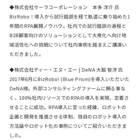
◆株式会社サーラコーポレーション 本多 洋介 氏
BizRobo！導入から試行錯誤を経て軌道に乗り始めた1
年間のRPA展開ノウハウ。社内での試行錯誤の過程と
B2B顧客向けのソリューションとして大衆化へ向け地
域活性化への挑戦について社内事例を踏まえご講演い
ただきました。
◆株式会社ディー・エヌ・エー | DeNA 大脇 智洋 氏
2017年6月にBizRobo! (Blue Prism)を導入いただいた
DeNA様。外部コンサルティングファームに頼る事な
く、100%社内リソースでのRPAの導入を実現、定着さ
せることに成功。RPA導入に至った経緯、ロボットの
企画と開発を推進させる体制、独自のロボット導入の
方法論やロボット化の事例についてご紹介いただきま
した。