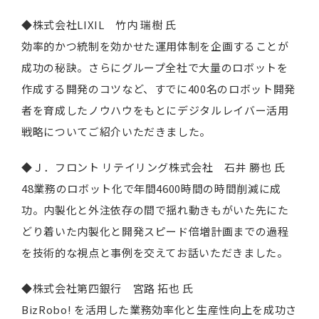
◆株式会社LIXIL 竹内 瑞樹 氏
効率的かつ統制を効かせた運用体制を企画することが
成功の秘訣。さらにグループ全社で大量のロボットを
作成する開発のコツなど、すでに400名のロボット開発
者を育成したノウハウをもとにデジタルレイバー活用
戦略についてご紹介いただきました。
◆Ｊ．フロント リテイリング株式会社 石井 勝也 氏
48業務のロボット化で年間4600時間の時間削減に成
功。内製化と外注依存の間で揺れ動きもがいた先にた
どり着いた内製化と開発スピード倍増計画までの過程
を技術的な視点と事例を交えてお話いただきました。
◆株式会社第四銀行 宮路 拓也 氏
BizRobo! を活用した業務効率化と生産性向上を成功さ