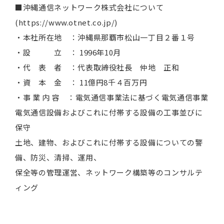
■沖縄通信ネットワーク株式会社について
(https://www.otnet.co.jp/)
・本社所在地 ：沖縄県那覇市松山一丁目２番１号
・設 立 ： 1996年10月
・代 表 者 ：代表取締役社長 仲地 正和
・資 本 金 ： 11億円8千４百万円
・事 業 内 容 ：電気通信事業法に基づく電気通信事業
電気通信設備およびこれに付帯する設備の工事並びに
保守
土地、建物、およびこれに付帯する設備についての警
備、防災、清掃、運用、
保全等の管理運営、ネットワーク構築等のコンサルテ
ィング