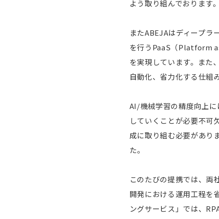
よう取り組んでおります
またABEJAはディープ
を行うPaaS（Platform
を実現しています。また
自動化、省力化する仕組
AI/機械学習の精度向上
していくことが必要不可
成に取り組む必要があり
た。
このたびの提携では、両社
開発における運用工程を
ングサービス」では、RP