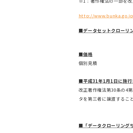
※1：著作権法の一部を改
http://www.bunka.go.jp
■データセットクローリ
■価格
個別見積
■平成
31
年
1
月
1
日に施行
改正著作権法第30条の4
タを第三者に譲渡するこ
■「データクローリング