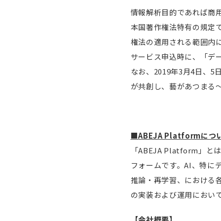
情報解析目的であれば商
本国著作権法特有の規定
権法の適用される範囲内
サービス申込時に、「デ
なお、2019年3月4日、
が共創し、藝があつまる
■
ABEJA Platform
につ
「ABEJA Platfo
フォームです。AI、特に
推論・再学習、における
の実装および運用におい
【会社概要】