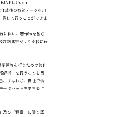
Platform
客は作成後の教師データを用
まで一貫して行うことができま
施行に伴い、著作物を含む
及び譲渡等がより柔軟に行
械学習等を行うための著作
報解析…を行うことを目
合、すなわち、自社で情
データセットを第三者に
」及び「翻案」に限り認