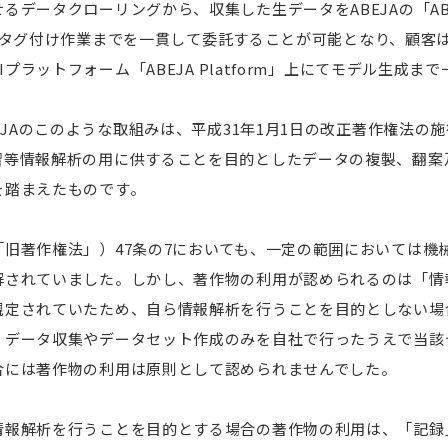
データクローリングから、収集した生データをABEJAの「ABEJA 
て分類、タグ付け作業までを一貫して委託することが可能となり、顧
AIプラットフォーム「ABEJA Platform」上にてモデル生成
BEJAのこのような取組みは、平成31年1月1日の改正著作権法の
習等情報解析の用に供することを目的としたデータの複製、翻案
を踏まえたものです。
旧著作権法」）47条の7においても、一定の範囲においては機
解されていました。しかし、著作物の利用が認められるのは「情
規定されていたため、自ら情報解析を行うことを目的としない場
、データ収集やデータセット作成のみを自社で行ったうえで当該
合には著作物の利用は原則として認められませんでした。
情報解析を行うことを目的とする場合の著作物の利用は、「記録