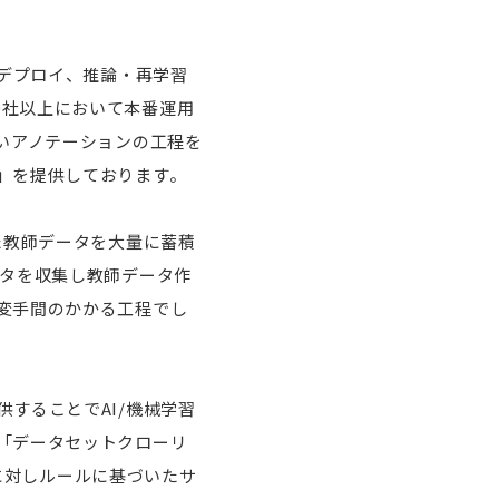
、デプロイ、推論・再学習
まで150社以上において本番運用
いアノテーションの工程を
」を提供しております。
た教師データを大量に蓄積
ータを収集し教師データ作
変手間のかかる工程でし
することでAI/機械学習
「データセットクローリ
トに対しルールに基づいたサ