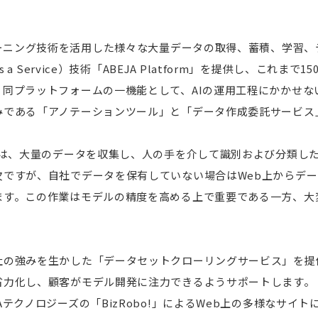
。
ラーニング技術を活用した様々な大量データの取得、蓄積、学習
 as a Service）技術「ABEJA Platform」を提供し、これ
、同プラットフォームの一機能として、AIの運用工程にかかせな
みである「アノテーションツール」と「データ作成委託サービス
には、大量のデータを収集し、人の手を介して識別および分類し
欠ですが、自社でデータを保有していない場合はWeb上からデ
ます。この作業はモデルの精度を高める上で重要である一方、大
の強みを生かした「データセットクローリングサービス」を提供
省力化し、顧客がモデル開発に注力できるようサポートします。
Aテクノロジーズの「BizRobo!」によるWeb上の多様なサイ