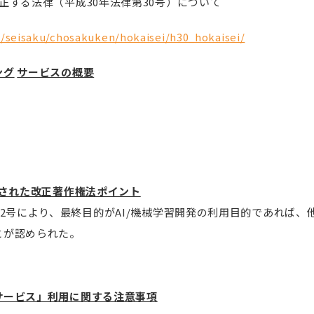
正する法律（平成30年法律第30号）について
/seisaku/chosakuken/hokaisei/h30_hokaisei/
ング
サービスの概要
された改正著作権法ポイント
第2号により、最終目的がAI/機械学習開発の利用目的であれば
とが認められた。
サービス」利用に関する注意事項