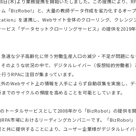
年2月28日(木)より業務提携を開始いたしました。この提携により、
ム「BizRobo!」と、大量の教師データ作成を省力化するオー
m Annotation」を連携し、Webサイト全体のクローリング、ク
ービス「データセットクローリングサービス」の提供を2019年
、急速な少子高齢化に伴う労働生産人口の減少・不足が問題にな
。そのような状況の中で、デジタルレイバー（仮想知的労働者）
行うRPAに注目が集まっています。
社外のWebサイト上の情報を人手によらず自動収集を実施し、
行までのサイクルの頻度を高めることを可能としています。
Aのトータルサービスとして2008年から「BizRobo!」の提供を
RPA市場におけるリーディングカンパニーです。「BizRobo!
業と共に提供することにより、ユーザー企業様がデジタルレイバ