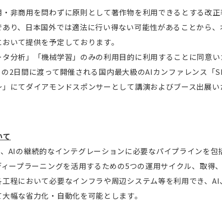
用・非商用を問わずに原則として著作物を利用できるとする改正著
であり、日本国外では適法に行い得ない可能性があることから、
において提供を予定しております。
ータ分析」「機械学習」のみの利用目的に利用することに同意い
5日の2日間に渡って開催される国内最大級のAIカンファレンス「SIX
〜」にてダイアモンドスポンサーとして講演およびブース出展い
いて
rm」とは、AIの継続的なインテグレーションに必要なパイプラインを
ディープラーニングを活用するための5つの運用サイクル、取得
各工程において必要なインフラや周辺システム等を利用でき、AI
て大幅な省力化・自動化を可能とします。