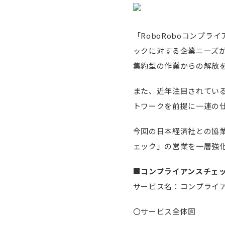
「RoboRoboコンプ
ックに対する企業ニーズ
集約型の作業からの解放
また、近年注目されている
トワークを前提に一連の
今回の日本経済社との協業
ェック」の営業を一層強
■コンプライアンスチェ
サービス名：コンプライア
〇サービス全体図