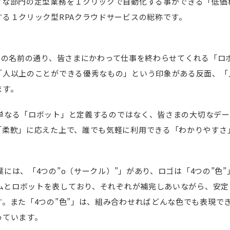
々な部門の定型業務を１クリックで自動化する事ができる「低価
る１クリック型RPAクラウドサービスの総称です。
obo」の名前の通り、皆さまにかわって仕事を終わらせてくれる「ロ
「人以上のことができる優秀なもの」という印象がある反面、「
ます。
oを単なる「ロボット」と定義するのではなく、皆さまの大切なデ
「柔軟」に応えた上で、誰でも気軽に利用できる「わかりやすさ
言葉には、「4つの”o（サークル）”」があり、ロゴは「4つの”色
テムとロボットを表しており、それぞれが補完しあいながら、安
。また「4つの”色”」は、組み合わせればどんな色でも表現で
めています。