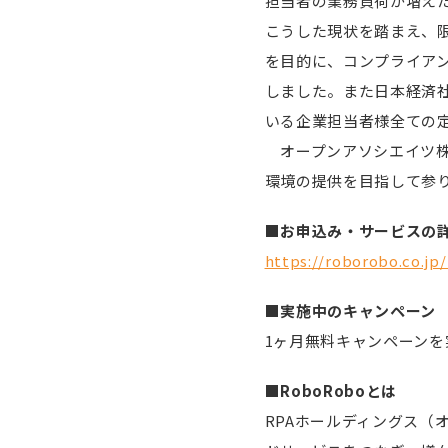
担当者の業務負荷が増え
こうした現状を踏まえ、
を目的に、コンプライアン
しました。また日本経済
いる企業担当者様全ての
オープンアソシエイツ株
環境の提供を目指して参
■お申込み・サービスの
https://roborobo.co.jp/
■実施中のキャンペーン
1ヶ月無料キャンペーン
■RoboRoboとは
RPAホールディングス（