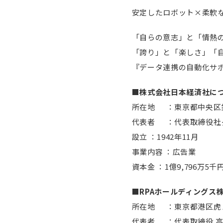
安定したロボット×柔軟
「自らの意志」と「情熱
「誇り」と「楽しさ」「自
『データ連携の自動化サ
■株式会社日本経済社に
所在地 ：東京都中央区銀
代表者 ：代表取締役社
設立 ：1942年11月
事業内容 ：広告業
資本金 ：1億9,796万5千
■RPAホールディングス
所在地 ：東京都港区虎ノ
代表者 ：代表取締役 高