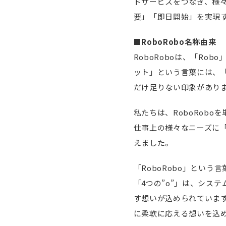
ドサービスをつなぎ、様
要」「即日開始」を実現す
■RoboRobo名称由来
RoboRoboは、「R
ット」という言葉には、
だけ足りない印象があり
私たちは、RoboRob
仕事上の様々なニーズに
えました。
「RoboRobo」という
「4つの”o”」は、シス
す想いが込められています
に柔軟に応える想いを込