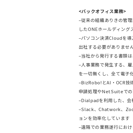
<バックオフィス業務>
–従来の組織ありきの管
したONEホールディン
–パソコン決済Cloud
出社する必要がありませ
–当社から発行する書類
–人事業務で発生する、
を一切無くし、全て電子
–BizRobo!とAI・
申請処理やNetSuite
–Dialpadを利用し
–Slack、Chatwor
ョンを効率化しています
–遠隔での業務遂行におけるセ