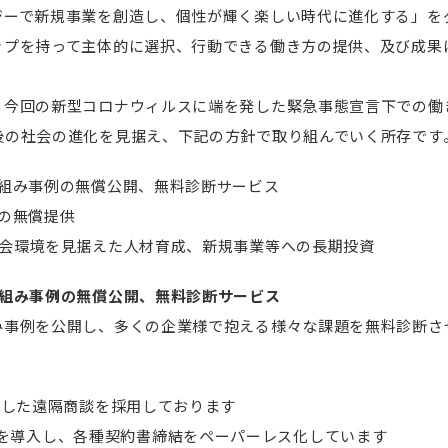
ジーで新規事業を創造し、個性が輝く楽しい時代に進化する」を
ップを持って主体的に選択、行動できる働き方の提供、及び成果
、今回の新型コロナウィルスに端を発した緊急事態宣言下での働
後の社会の進化を見据え、下記の方針で取り組んでいく所存です
り組み事例の無償公開、無料診断サービス
の無償提供
社会環境を見据えた人材育成、新規事業等への長期投資
り組み事例の無償公開、無料診断サービス
み事例を公開し、多くの企業様で抱える様々な課題を無料診断さ
用した遠隔商談を採用しております
uSignを導入し、各種契約書締結をペーパーレス化しています