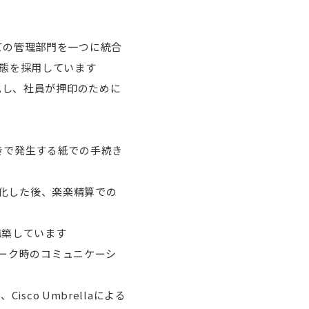
ての管理部門を一つに統合
形態を採用しています
化し、社員が押印のために
きで発生する紙での手続き
ータ化した後、楽楽精算での
構築しています
ートワーク時のコミュニケーシ
sco Umbrellaによる