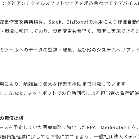
リングとアンチウィルスソフトウェアを組み合わせて全デバイス
更作業を楽楽精算、Slack、BizRobo!の活用によりほぼ自
ウド環境に移行しており、設定変更も素早く、簡潔に実施できる
してSaaSツールへのデータの登録・編集、及び他のシステムへリプ
活用により、煩雑且つ膨大な作業を極限まで削減しています
し、Slackチャットボットでの自動回答による担当者の負荷軽
の無償提供
ースを予定していた医療事務に特化したRPA「MediRobo!」
事務負担軽減に少しでもお役に立てるよう、一般社団法人メディカ