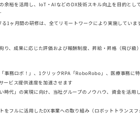
の余裕を活用し、IoT・AIなどのDX技術スキル向上を目的とし
す
する1ヶ月間の研修は、全てリモートワークにより実施していま
に拘り、成果に応じた評価および報酬制度、昇給・昇格（飛び級
ス「事務ロボ！」、1クリックRPA「RoboRobo」、医療事務に特
、サービス提供速度を加速させます
しい時代」の実現に向け、当社グループのノウハウ、資金を活用
ットをフルに活用したDX事業への取り組み（ロボットトランスフ