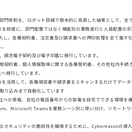
理部門体制を、ロボット目線で根本的に見直した結果として、全
グスを前提に、部門配置ではなく機能別の業務遂行と人員配置の
を導入し、各種契約書、注文書及び請求書への押印処理を全て電子
ん。
は、順次電子契約及び電子印鑑に移行しています。
雇用契約書、個人情報取得に関する各種誓約書、その他社内手続
化へ移行しています。
OCR技術を活用して、各種領収書や請求書をスキャンするだけでデ
での取り込みまで自動化しています
た、会社への受電、会社の電話番号からの架電を自宅でできる環境を
k、Zoom、Microsoft Teamsを業務シーン別に使い分け、リモ
キュリティの脆弱性を補填するために、Cybereasonの導入、Ci