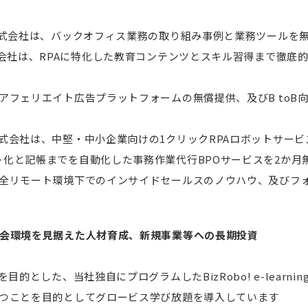
株式会社は、バックオフィス業務の取り組み事例と業務ツールを
式会社は、RPAに特化した教育コンテンツとスキル習得まで徹底
アフェリエイト広告プラットフォームの無償提供、及びB toB
式会社は、中堅・中小企業向けの1クリックRPAロボットサービス
化と記帳までを自動化した事務作業代行BPOサービスを2か月
完全リモート環境下でのインサイドセールスのノウハウ、及びフ
社会環境を見据えた人材育成、新規事業等への長期投資
目的とした、当社独自にプログラムしたBizRobo! e-learni
持つことを目的としてグロービス学び放題を導入しています