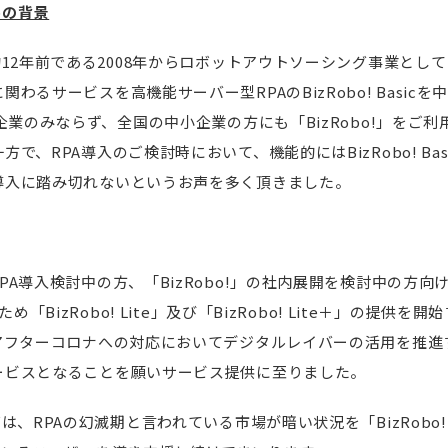
供の背景
約12年前である2008年からロボットアウトソーシング事業とし
わるサービスを高機能サーバー型RPAのBizRobo! Basic
業のみならず、全国の中小企業の方にも「BizRobo!」をご利用頂く
で、RPA導入のご検討時において、機能的にはBizRobo! Ba
導入に踏み切れないというお声を多く頂きました。
A導入検討中の方、「BizRobo!」の社内展開を検討中の方向けに
め「BizRobo! Lite」及び「BizRobo! Lite＋」の提供
、アフターコロナへの対応においてデジタルレイバーの活用を推進
ービスとなることを願いサービス提供に至りました。
は、RPAの幻滅期と言われている市場が暗い状況を「BizRobo! 