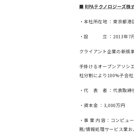
■
RPA
テクノロジーズ株
・本社所在地 ：東京都港区
・設 立 ：2013年7
クライアント企業の新規
手掛けるオープンアソシエ
社分割により100%子会
・代 表 者 ：代表取締役
・資本金 ：3,000万円
・事 業 内 容：コンピ
務/情報処理サービス業お