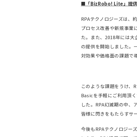
■「
BizRobo! Lite
」
提
RPAテクノロジーズは、
プロセス改善や新規事業に関
た。また、2018年には大企
の提供を開始しました。一方
対効果や価格面の課題で
このような課題をうけ、RP
Basicを手軽にご利用頂くた
した。RPA幻滅期の中
皆様に閃きをもたらすサ
今後もRPAテクノロジーズ