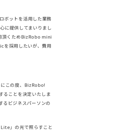
てロボットを活用した業務
を中心に提供してまいりまし
ためBizRobo mini
sicを採用したいが、費用
この度、BizRobo!
を開始することを決定いたしま
するビジネスパーソンの
Lite」の光で照らすこと