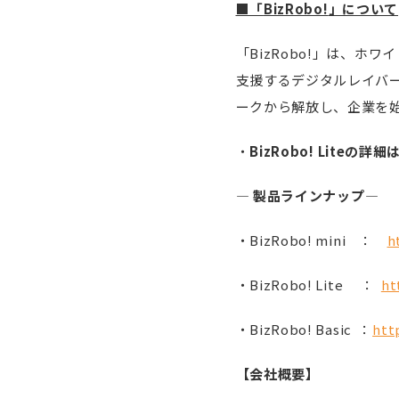
■「
BizRobo!
」について
「BizRobo!」は、ホ
支援するデジタルレイバ
ークから解放し、企業を
・
BizRobo! Lite
の詳細
―
製品ラインナップ
―
・BizRobo! mini ：
h
・BizRobo! Lite ：
ht
・BizRobo! Basic ：
htt
【会社概要】