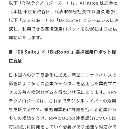
以下「RPAテクノロジーズ」）は、AI inside 株式会社
（本社:東京都渋谷区、代表取締役社長CEO 渡久地 択、
以下「AI inside」）の「DX Suite」とシームレスに連
携し、利用できる連携運用ロボットを8月6日より提供
開始いたします。
■
「
DX Suite
」×「
BizRobo!
」連携運用ロボット提
供背景
日本国内の少子高齢化に加え、新型コロナウィルスの
影響により多くの企業がデジタルを活用した業務プロ
セス改善を検討せざるを得ない状況にあります。RPA
テクノロジーズは、これまでデジタルレイバーの活用
を支援する中で、紙処理業務に課題を抱える企業から
多くの相談をうけ、RPAとOCRの連携部分については
毎回個別に開発をしていく必要があり迅速な対応がで