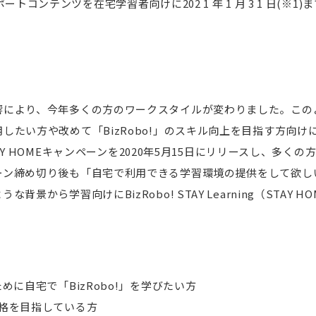
ートコンテンツを在宅学習者向けに202 1 年 1 月 3 1 日(※1
響により、今年多くの方のワークスタイルが変わりました。この
たい方や改めて「BizRobo!」のスキル向上を目指す方向けに「
STAY HOMEキャンペーンを2020年5月15日にリリースし、多
ーン締め切り後も「自宅で利用できる学習環境の提供をして欲し
背景から学習向けにBizRobo! STAY Learning（STAY 
めに自宅で「BizRobo!」を学びたい方
定合格を目指している方