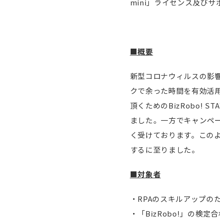
mini」ライセンス及びサポ
■概要
新型コロナウィルスの影
クで余った時間を有効活用し
頂くためのBizRobo! 
ました。一方でキャンペ
く受けております。このような
するに至りました。
■対象者
・RPAのスキルアップのた
・「BizRobo!」の検