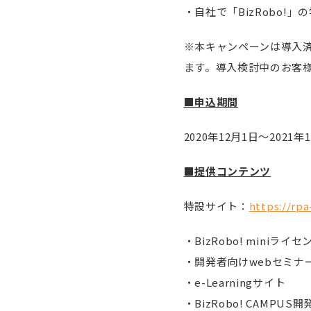
・自社で「BizRobo!
※本キャンペーンは導入
ます。導入検討中のお客
■申込期間
2020年12月1日〜2021年
■提供コンテンツ
特設サイト：
https://rp
・BizRobo! miniライセ
・開発者向けwebセミナ
・e-Learningサイト
・BizRobo! CAMP