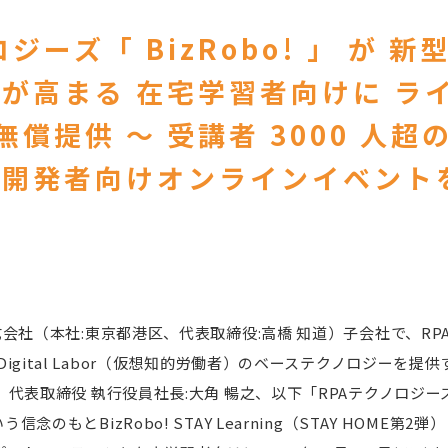
ロジーズ「 BizRobo! 」 が 
が高まる 在宅学習者向けに ライ
無償提供 ～ 受講者 3000 人
て開発者向けオンラインイベント
式会社（本社:東京都港区、代表取締役:高橋 知道）子会社で、R
igital Labor（仮想知的労働者）のベーステクノロジーを提
、代表取締役 執行役員社長:大角 暢之、以下「RPAテクノロジ
のもとBizRobo! STAY Learning（STAY HOME第2弾）