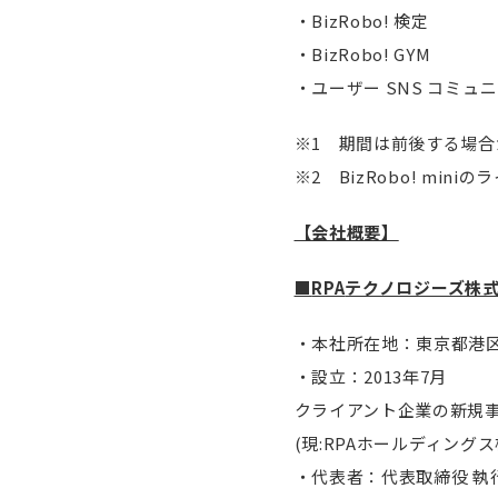
・BizRobo! 検定
・BizRobo! GYM
・ユーザー SNS コミュ
※1 期間は前後する場合
※2
BizRobo! mi
【会社概要】
■
RPA
テクノロジーズ株
・本社所在地：東京都港区虎
・設立：2013年7月
クライアント企業の新規
(現:RPAホールディング
・代表者：代表取締役 執