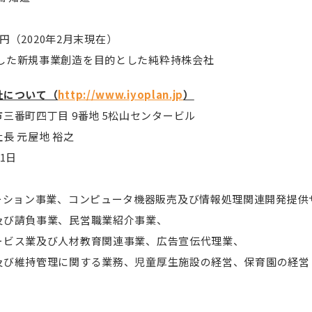
55円（2020年2月末現在）
活用した新規事業創造を目的とした純粋持株会社
社について（
http://www.iyoplan.jp
）
三番町四丁目 9番地 5松山センタービル
 元屋地 裕之
1日
ューション事業、コンピュータ機器販売及び情報処理関連開発提供
請負事業、民営職業紹介事業、
業及び人材教育関連事業、広告宣伝代理業、
持管理に関する業務、児童厚生施設の経営、保育園の経営