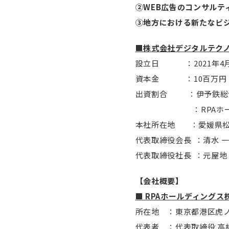
②WEB広告のコンサルテ
③地方における新たなビ
■株式会社デジタルテク
設立日 ：2021年4月
資本金 ：10百万円（2
出資割合 ：伊予鉄総合
：RPAホールディ
本社所在地 ：愛媛県松
代表取締役会長 ：清水 
代表取締役社長 ：元屋地
【会社概要】
■ RPAホールディングス
所在地 ：東京都港区虎ノ門
代表者 ：代表取締役 高