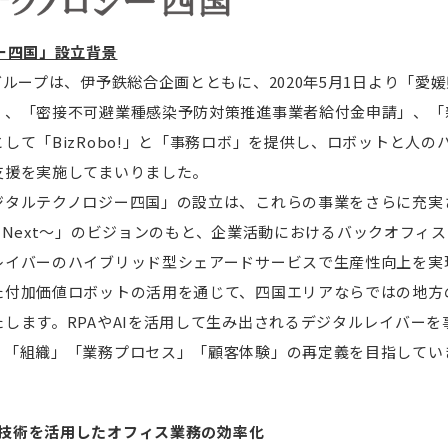
ー四国」設立背景
ループは、伊予鉄総合企画とともに、2020年5月1日より「愛
」、「密接不可避業種感染予防対策推進事業者給付金申請」、「
して「BizRobo!」と「事務ロボ」を提供し、ロボットと人の
支援を実施してまいりました。
タルテクノロジー四国」の設立は、これらの事業をさらに充実
te Next～」のビジョンのもと、企業活動におけるバックオフ
レイバーのハイブリッド型シェアードサービスで生産性向上を実
た付加価値ロボットの活用を通じて、四国エリアならではの地方
します。RPAやAIを活用して生み出されるデジタルレイバー
、「組織」「業務プロセス」「顧客体験」の再定義を目指してい
タル技術を活用したオフィス業務の効率化