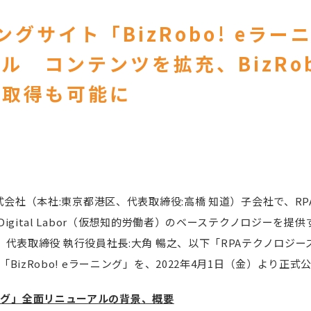
ングサイト「BizRobo! eラー
ル コンテンツを拡充、BizRob
の取得も可能に
株式会社（本社:東京都港区、代表取締役:高橋 知道）子会社で、R
igital Labor（仮想知的労働者）のベーステクノロジーを提
、代表取締役 執行役員社長:大角 暢之、以下「RPAテクノロジ
BizRobo! eラーニング」を、2022年4月1日（金）より正
ーニング」全面リニューアルの背景、概要