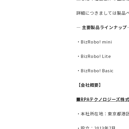
詳細につきましては製品ペ
―
主要製品ラインナップ
・BizRobo! min
・BizRobo! Lit
・BizRobo! Basi
【会社概要】
■RPAテクノロジーズ株式
・本社所在地：東京都港区虎
・設立：2013年7月