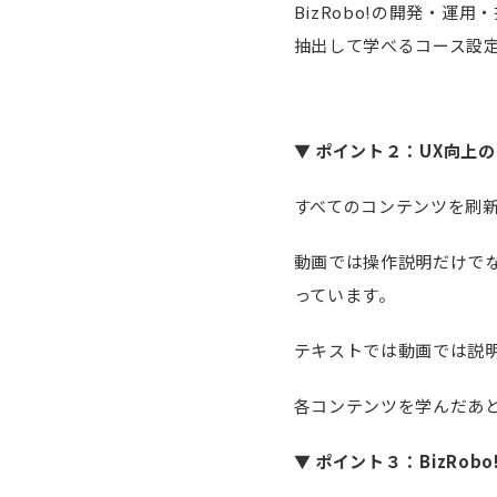
BizRobo!の開発・
抽出して学べるコース設
▼
ポイント２：UX向上
すべてのコンテンツを刷
動画では操作説明だけで
っています。
テキストでは動画では説
各コンテンツを学んだあ
▼
ポイント３：BizRob