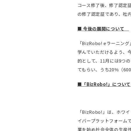
コース修了後、修了認定
の修了認定証であり、社
■
今後の展開について
「BizRobo! eラー
学んでいただけるよう、
的として、11月には9つの
てもらい、うち20％（6
■「BizRobo!」について
「BizRobo!」は、
イバープラットフォーム
業を始め社会全体の生産