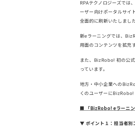
RPAテクノロジーズでは、B
ーザー向けポータルサイ
全面的に刷新いたしまし
新eラーニングでは、Bi
用面のコンテンツを拡充
また、BizRobo! 
っています。
地方・中小企業へのBiz
くのユーザーにBizRob
■
「BizRobo! eラ
▼
ポイント１：担当者別