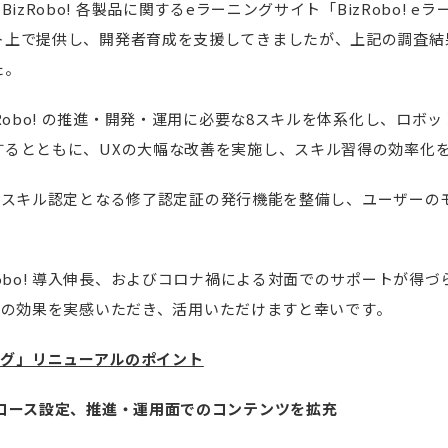
izRobo! 各製品に関するeラーニングサイト「BizRobo! e
ト上で提供し、開発者育成を支援してきましたが、上記の調査結
た。
zRobo! の推進・開発・運用に必要な8スキルを体系化し、ロボ
するとともに、UXの大幅な改善を実施し、スキル習得の効率化
初の公式スキル認定となる修了認定証の発行機能を整備し、ユーザー
Robo! 導入伸長、およびコロナ禍による対面でのサポートが得
o! の効果を実感いただき、活用いただけますと幸いです。
ーニング」リニューアルのポイント
コース設定、推進・運用面でのコンテンツを拡充