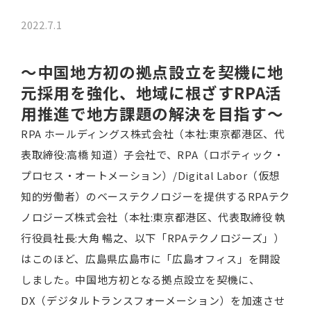
2022.7.1
～
中国地方初の拠点設立を契機に地
元採用を強化、
地域に根ざすRPA活
用推進で地方課題の解決を目指す
～
RPA ホールディングス株式会社（本社:東京都港区、代
表取締役:高橋 知道）子会社で、RPA（ロボティック・
プロセス・オートメーション）/Digital Labor（仮想
知的労働者）のベーステクノロジーを提供するRPAテク
ノロジーズ株式会社（本社:東京都港区、代表取締役 執
行役員社長:大角 暢之、以下「RPAテクノロジーズ」）
はこのほど、広島県広島市に「広島オフィス」を開設
しました。中国地方初となる拠点設立を契機に、
DX（デジタルトランスフォーメーション）を加速させ