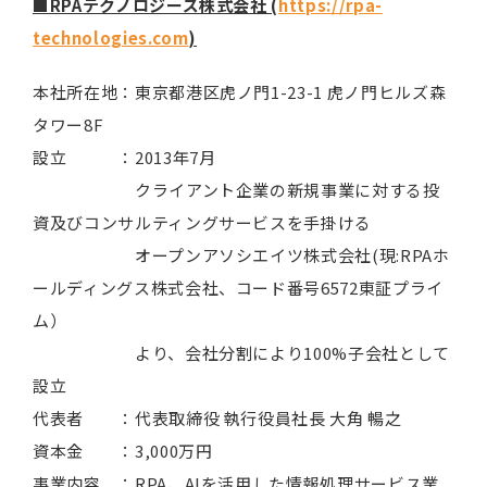
■RPAテクノロジーズ株式会社 (
https://rpa-
technologies.com
)
本社所在地：東京都港区虎ノ門1-23-1 虎ノ門ヒルズ森
タワー8F
設立 ：2013年7月
クライアント企業の新規事業に対する投
資及びコンサルティングサービスを手掛ける
オープンアソシエイツ株式会社(現:RPAホ
ールディングス株式会社、コード番号6572東証プライ
ム）
より、会社分割により100%子会社として
設立
代表者 ：代表取締役 執行役員社長 大角 暢之
資本金 ：3,000万円
事業内容 ：RPA、AIを活用した情報処理サービス業