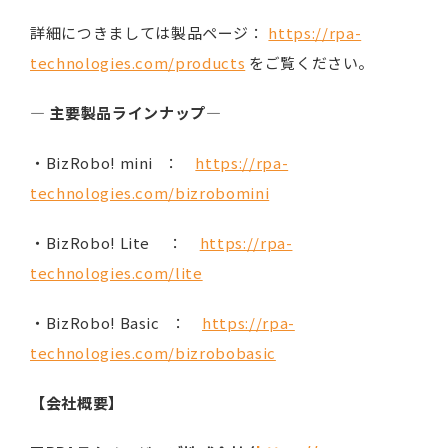
詳細につきましては製品ページ：
https://rpa-
technologies.com/products
をご覧ください。
―
主要製品ラインナップ
―
・BizRobo! mini ：
https://rpa-
technologies.com/bizrobomini
・BizRobo! Lite ：
https://rpa-
technologies.com/lite
・BizRobo! Basic ：
https://rpa-
technologies.com/bizrobobasic
【会社概要】