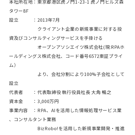
本社所在地：東京都港区虎ノ門1-23-1 虎ノ門ヒルズ森
タワー8F
設立 ：2013年7月
クライアント企業の新規事業に対する投
資及びコンサルティングサービスを手掛ける
オープンアソシエイツ株式会社(現:RPAホ
ールディングス株式会社、コード番号6572東証プライ
ム）
より、会社分割により100%子会社として
設立
代表者 ：代表取締役 執行役員社長 大角 暢之
資本金 ：3,000万円
事業内容 ：RPA、AIを活用した情報処理サービス業
、コンサルタント業務
BizRobo!を活用した新規事業開発・推進