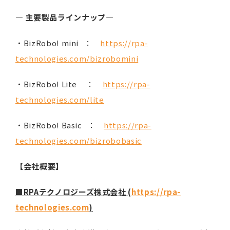
―
主要製品ラインナップ
―
・BizRobo! mini ：
https://rpa-
technologies.com/bizrobomini
・BizRobo! Lite ：
https://rpa-
technologies.com/lite
・BizRobo! Basic ：
https://rpa-
technologies.com/bizrobobasic
【会社概要】
■RPAテクノロジーズ株式会社 (
https://rpa-
technologies.com
)