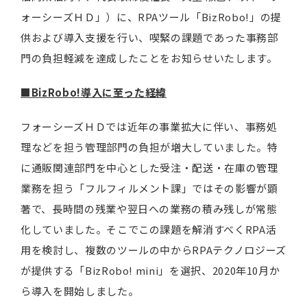
ォーシーズＨＤ」）に、RPAツール「BizRobo!」の提
供および導入支援を行い、喫緊の課題であった事務部
門の負担軽減を達成したことをお知らせいたします。
■BizRobo!導入に至った経緯
フォーシーズＨＤでは近年の事業拡大に伴い、事務処
理などを担う管理部門の負担が増大していました。特
に通販関連部門を中心とした受注・配送・在庫の管理
業務を担う「フルフィルメント課」ではその影響が顕
著で、長時間の残業や翌日への業務の積み残しが常態
化していました。そこでこの課題を解消すべくRPA活
用を検討し、複数のツールの中からRPAテクノロジーズ
が提供する「BizRobo! mini」を選択、2020年10月か
ら導入を開始しました。