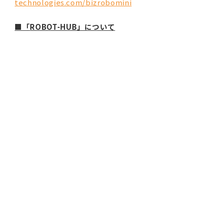
technologies.com/bizrobomini
■「
ROBOT-HUB
」について