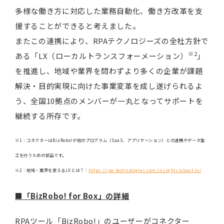
多様な働き方に対応した業務自動化、働き方改革を支
援することができると考えました。
またこの連携により、RPAテクノロジーズの全社方針で
※2
ある「LX（ローカルトランスフォーメーション）
」
を推進し、地域や業界を問わずより多くの企業が課題
解決・目的実現に向けた事業変革を成し遂げられるよ
う、全国10拠点のメンバーが一丸となってサポートを
継続する所存です。
※1：コネクターはBizRobo!が他のプログラム（SaaS、アプリケーション）との連携やデータ加
工を行うための部品です。
※2：地域・業界を変えるLXとは？：
https://rpa-technologies.com/insights/about-lx/
■
「BizRobo! for Box」の詳細
RPAツール「BizRobo!」のユーザーがコネクター