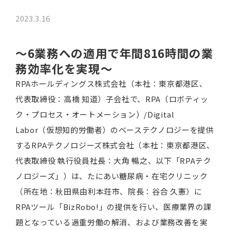
2023.3.16
～6業務への適用で年間816時間の業
務効率化を実現～
RPAホールディングス株式会社（本社：東京都港区、
代表取締役：高橋 知道）子会社で、RPA（ロボティッ
ク・プロセス・オートメーション）/Digital
Labor（仮想知的労働者）のベーステクノロジーを提供
するRPAテクノロジーズ株式会社（本社：東京都港区、
代表取締役 執行役員社長：大角 暢之、以下「RPAテク
ノロジーズ」）は、たにあい糖尿病・在宅クリニック
（所在地：秋田県由利本荘市、院長：谷合 久憲）に
RPAツール「BizRobo!」の提供を行い、医療業界の課
題となっている過重労働の解消、および業務改善を実