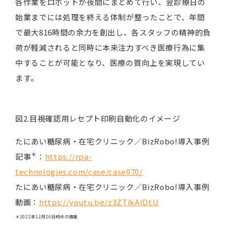
各作業をロボットが夜間にまとめて行い、翌診療日の
始業までには処理を終える体制が整ったことで、年間
で最大816時間の余力を創出し、各スタッフの精神的負
荷が軽減されると同時に本来注力すべき医療行為に集
中することが可能となり、医療の質向上を実現してい
ます。
図2.目視確認用レセプト印刷自動化のイメージ
たにあい糖尿病・在宅クリニック／BizRobo!導入事例
＊
記事
：
https://rpa-
technologies.com/case/case070/
たにあい糖尿病・在宅クリニック／BizRobo!導入事例
動画：
https://youtu.be/z3ZTikAIDtU
＊2022年12月26日時点の情報