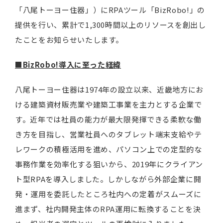
「八尾トーヨー住器」）にRPAツール「BizRobo!」の
提供を行い、累計で1,300時間以上のリソースを創出し
たことをお知らせいたします。
■
BizRobo!導入に至った経緯
八尾トーヨー住器は1974年の設立以来、近畿地方にお
ける建築資材販売業や建築工事業を主力とする企業で
す。近年では社員の能力が最大限発揮できる柔軟な働
き方を目指し、営業社員へのタブレット端末支給やテ
レワークの積極活用を進め、パソコン上での定型的な
事務作業を効率化する狙いから、2019年にクライアン
ト型RPAを導入しました。しかしながら外部企業に開
発・運用を委託したところ社内への定着がスムーズに
進まず、社内開発主体のRPA運用に転換することを決