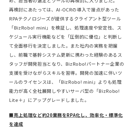
め、担当者の選定とツールの再検討に入りました。
再検討にあたっては、AI-OCRの導入で接点があった
RPAテクノロジーズが提供するクライアント型ツール
「BizRobo! mini」を検証し、処理速度や安定性、ス
ケジュール実行機能などを「圧倒的に優位」と判断し
て全面移行を決定しました。また社内の実務を把握
し、前職で基幹システム更新に携わった経験のあるス
タッフが開発担当となり、BizRobo!パートナー企業の
支援を受けながらスキルを習得。開発の加速に伴いツ
ールのライセンスは、「BizRobo! mini」よりも処理
能力が高く全社展開しやすいサーバ型の「BizRobo!
Lite＋」にアップグレードしました。
■
売上処理など約20業務をRPA化し、効率化・標準化
を達成