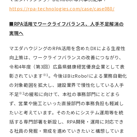
https://rpa-technologies.com/case/case080/
■
RPA活用でワークライフバランス、人手不足解消の
実現へ
マエダハウジングのRPA活用を含めたDXによる生産性
向上策は、ワークライフバランスの改善につながり、
令和4年度（第3回）広島県健康経営優良企業として表
※1
彰されています
。今後はBizRobo!による業務自動化
の対象範囲を拡大し、建設業界で慢性化している人手
※2
不足
の緩和に向けて、本社の事務部門にとどまら
ず、営業や施工といった直接部門の事務負担も軽減し
たいと考えています。そのためにシステム運用等を統
括する専門部署を新設し、RPA開発・運用に対応でき
る社員の発掘・育成を進めていきたいと構想していま