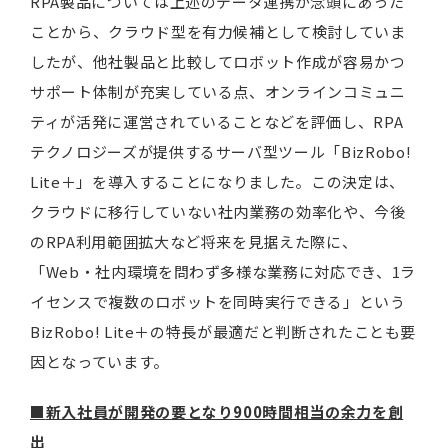
RPA製品については上述のデータ連携が念頭にあった
ことから、クラウド型を有力候補として検討していま
したが、他社製品と比較してロボット作成が容易かつ
サポート体制が充実している点、オンラインコミュニ
ティが活発に運営されていることなどを評価し、RPA
テクノロジーズが提供するサーバ型ツール「BizRobo!
Lite＋」を導入することになりました。この決定は、
クラウドに移行していない社内業務の効率化や、今後
のRPA利用範囲拡大など将来を見据えた際に、
「Web・社内環境を問わず多様な業務に対応でき、1ラ
イセンスで複数のロボットを同時実行できる」という
BizRobo! Lite＋の特長が最適だと判断されたことも要
因となっています。
■
新入社員が開発の要となり900時間相当の余力を創
出