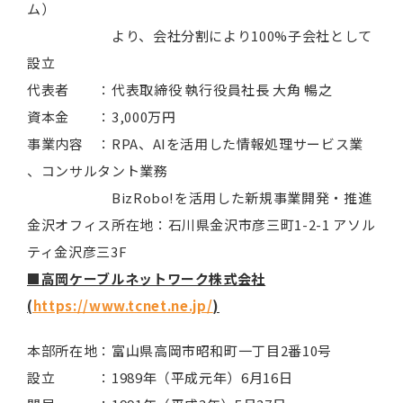
ム）
より、会社分割により100%子会社として
設立
代表者 ：代表取締役 執行役員社長 大角 暢之
資本金 ：3,000万円
事業内容 ：RPA、AIを活用した情報処理サービス業
、コンサルタント業務
BizRobo!を活用した新規事業開発・推進
金沢オフィス所在地：石川県金沢市彦三町1-2-1 アソル
ティ金沢彦三3F
■
高岡ケーブルネットワーク株式会社
(
https://www.tcnet.ne.jp/
)
本部所在地：富山県高岡市昭和町一丁目2番10号
設立 ：1989年（平成元年）6月16日