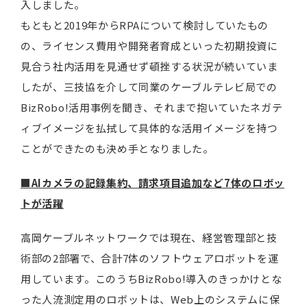
入しました。
もともと2019年からRPAについて検討していたもの
の、ライセンス費用や開発者育成といった初期投資に
見合う社内活用を見通せず頓挫する状況が続いていま
したが、三技協を介して同業のケーブルテレビ局での
BizRobo!活用事例を聞き、それまで抱いていたネガテ
ィブイメージを払拭して具体的な活用イメージを持つ
ことができたのも決め手となりました。
■
AIカメラの記録集約、請求項目追加など7体のロボッ
トが活躍
高岡ケーブルネットワークでは現在、経営管理部と技
術部の2部署で、合計7体のソフトウェアロボットを運
用しています。このうちBizRobo!導入のきっかけとな
った人流測定用のロボットは、Web上のシステムに保