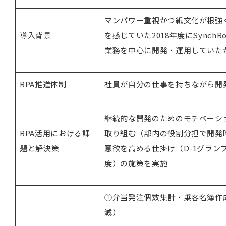
マンパワー重視かつ紙文化が根強
導入背景
を感じていた2018年度にSynch
業務を中心に開発・運用していた
RPA推進体制
社員が自分の仕事を持ちながら開
継続的な開発のためのモチベーシ
RPA活用における課
取り組む（部内の役割分担で開発
題と解決策
意欲を高める仕掛け（D-1グラン
度）の施策を実施
①弁当発注個数集計・乗客名簿作成
減）