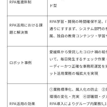
RPA推進体制
ド型
RPA学習・開発の時間確保不足、
RPA活用における課
通りにすすまず、システム部門の
題と解決策
属、独自の教育コンテンツ・学習
愛媛県から受託したコロナ禍の給
いて、毎日発生するチェック作業
ロボット事例
ーディーかつ正確な事務局運営を
ット活用業務の幅拡大を実現
①業務標準化、属人化の防止 ②
環境の変化・充実 ④部署間・グ
RPA活用の効果
RPA導入によりグループ内業務5,1