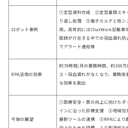
①定型資料作成 ②定型書類スキ
り返し処理 ⑤電子カルテと他シ
ロボット事例
用。具体的にはChatWork記載
医師が介在する中での採血漏れ防止の
でアラート通知等
約70時間/月の業務時間、約300
RPA活用の効果
ス・採血漏れがなくなり、業務改
な効果を創出
①医療安全・質の向上に向けたダ
インに沿った診療支援 ②地域包
今後の展望
基幹ツールの連携 ③RPAによ
向上のための研鑽、より創造的な