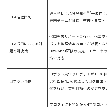
※
2
導入当初：現場開発型
→現在：
RPA推進体制
専門チームが推進・管理・教育・
①開発者サポートの強化 ②エラ
RPA活用における課
ボット管理効率の向上が必要となり
題と解決策
BizRobo!研修の拡充、エラー
策で対応
ロボット見守りロボットが1,500
ロボット事例
実行回数/日を管理してログ抽出
化を行い、業務自動化の安定を支
プロジェクト発足から4年でロボッ