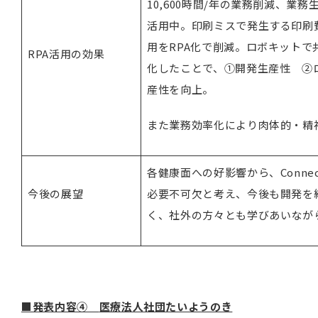
10,600時間/年の業務削減、業
活用中。印刷ミスで発生する印刷
用をRPA化で削減。ロボキット
RPA活用の効果
化したことで、①開発生産性 ②
産性を向上。
また業務効率化により肉体的・精
各健康面への好影響から、Connect f
今後の展望
必要不可欠と考え、今後も開発を
く、社外の方々とも学びあいなが
■発表内容④
医療法人社団たいようのき