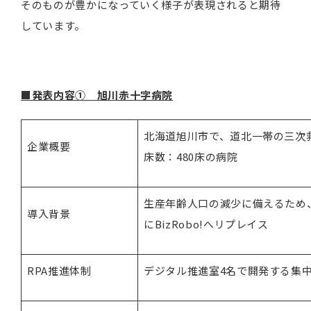
そのものが豊かになっていく様子が表現されると期待
しています。
■発表内容①
旭川赤十字病院
北海道旭川市で、道北一帯の三次
企業概要
床数：480床の病院
生産年齢人口の減少に備えるため、20
導入背景
にBizRobo!へリプレイス
RPA推進体制
デジタル推進室4名で開発する集