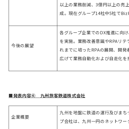
以上の業務削減、3億円以上の売上
成。現在グループ14社中5社でBiz
各グループ企業でのDX推進に向け
を実施。業務改善意識やRPAリ
今後の展望
れまでに培ったRPAの展開、開
広げて業務自動化および自走化を
■発表内容⑥
九州旅客鉄道株式会社
九州を地盤に鉄道の運行及びまち
企業概要
プ会社は、九州一円のネットワー