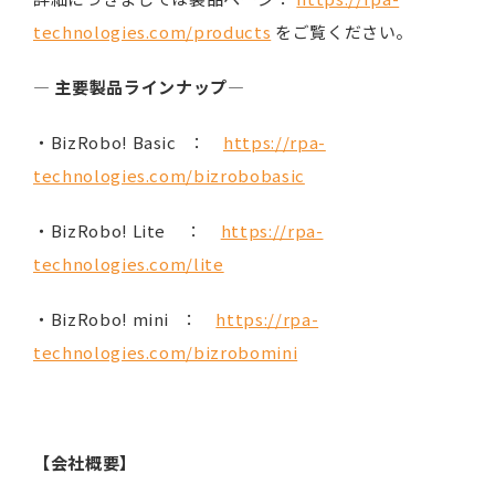
technologies.com/products
をご覧ください。
―
主要製品ラインナップ
―
・BizRobo! Basic ：
https://rpa-
technologies.com/bizrobobasic
・BizRobo! Lite ：
https://rpa-
technologies.com/lite
・BizRobo! mini ：
https://rpa-
technologies.com/bizrobomini
【会社概要】