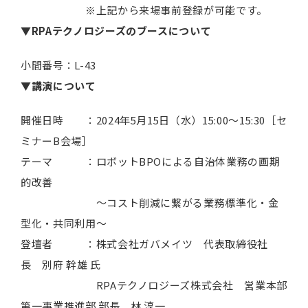
※上記から来場事前登録が可能です。
▼RPAテクノロジーズのブースについて
小間番号：L-43
▼講演について
開催日時 ：2024年5月15日（水）15:00～15:30［セ
ミナーB会場］
テーマ ：ロボットBPOによる自治体業務の画期
的改善
～コスト削減に繋がる業務標準化・金
型化・共同利用～
登壇者 ：株式会社ガバメイツ 代表取締役社
長 別府 幹雄 氏
RPAテクノロジーズ株式会社 営業本部
第一事業推進部 部長 林 淳一