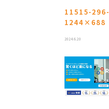
11515-296
1244×688
2024.6.20