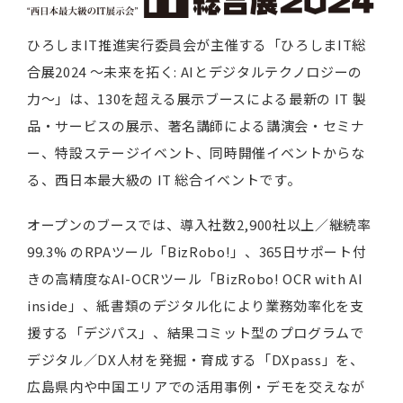
ひろしまIT推進実行委員会が主催する「ひろしまIT総
合展2024 ～未来を拓く: AIとデジタルテクノロジーの
力～」は、130を超える展示ブースによる最新の IT 製
品・サービスの展示、著名講師による講演会・セミナ
ー、特設ステージイベント、同時開催イベントからな
る、西日本最大級の IT 総合イベントです。
オープンのブースでは、導入社数2,900社以上／継続率
99.3% のRPAツール「BizRobo!」、365日サポート付
きの高精度なAI-OCRツール「BizRobo! OCR with AI
inside」、紙書類のデジタル化により業務効率化を支
援する「デジパス」、結果コミット型のプログラムで
デジタル／DX人材を発掘・育成する「DXpass」を、
広島県内や中国エリアでの活用事例・デモを交えなが