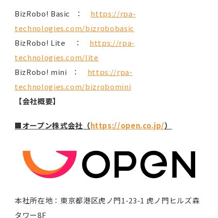
BizRobo! Basic ：
https://rpa-
technologies.com/bizrobobasic
BizRobo! Lite ：
https://rpa-
technologies.com/lite
BizRobo! mini ：
https://rpa-
technologies.com/bizrobomini
【会社概要】
■オープン株式会社（
https://open.co.jp/
）
本社所在地：東京都港区虎ノ門1-23-1 虎ノ門ヒルズ森
タワー8F