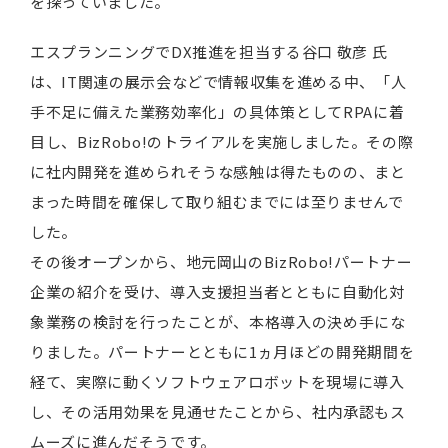
を探っていました。
エスプランニングでDX推進を担当する谷口 敬彦 氏
は、IT関連の展示会などで情報収集を進める中、「人
手不足に備えた業務効率化」の具体策としてRPAに着
目し、BizRobo!のトライアルを実施しました。その際
に社内開発を進められそうな感触は得たものの、まと
まった時間を確保して取り組むまでには至りませんで
した。
その後オープンから、地元岡山のBizRobo!パートナー
企業の紹介を受け、導入支援担当者とともに自動化対
象業務の検討を行ったことが、本格導入の決め手にな
りました。パートナーとともに1ヵ月ほどの開発期間を
経て、実際に動くソフトウェアロボットを現場に導入
し、その活用効果を見通せたことから、社内承認もス
ムーズに進んだそうです。