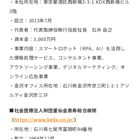
・本社所在地：東京都港区西新橋3-3-1 KDX西新橋ビル
3階
・設立：2013年7月
・代表者：代表取締役執行役員社長 石井 岳之
・資本金：3,000万円
・事業内容：スマートロボット（RPA、AI）を活用し
た情報処理サービス、コンサルタント事業、
アウトソーシング事業、デジタルマーケティング、オ
ンライン広告事業
・金沢オフィス所在地：石川県金沢市彦三町1-2-1 アソ
ルティ金沢彦三3F
■社会医療法人財団董仙会恵寿総合病院
（
https://www.keiju.co.jp/
）
・所在地：石川県七尾市富岡町94番地
・創立：1956年12月