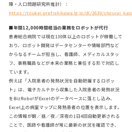
障・人口問題研究所推計）：
https://toukei.pref.ishikawa.lg.jp/dl/2630/shourai_kai
■年間12,000時間相当の業務をロボットが代行
恵寿総合病院では現在130体以上のロボットが稼働して
おり、ロボット開発はデータセンターや情報部門など
からなるチームが担当し、看護師、メディカルスタッ
フ、事務職員などが本来の業務と兼任する形で対応し
ています。
例えば「入院患者の発熱状況を自動把握するロボッ
ト」は、電子カルテから収集した入院患者の発熱状況
をBizRobo!がExcelのデータベースに落とし込み、
Excel上の病室マップに発熱患者の位置を表示します。
この情報が朝／昼／夜／深夜の1日4回自動更新される
ことで、医師や看護師が常に最新の状況を確認でき、