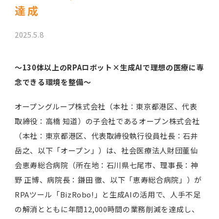
達成
2025.5.8
～130体以上のRPAロボット×生成AIで理想の医療に専
念できる環境を整備～
オープングループ株式会社（本社：東京都港区、代表
取締役：高橋 知道）の子会社であるオープン株式会社
（本社：東京都港区、代表取締役執行役員社長：石井
岳之、以下「オープン」）は、社会医療法人財団董仙
会恵寿総合病院（所在地：石川県七尾市、理事長：神
野 正博、病院長：鎌田 徹、以下「恵寿総合病院」）が
RPAツール「BizRobo!」と生成AIの活用で、人手不足
の解消とともに年間12,000時間の業務削減を達成し、