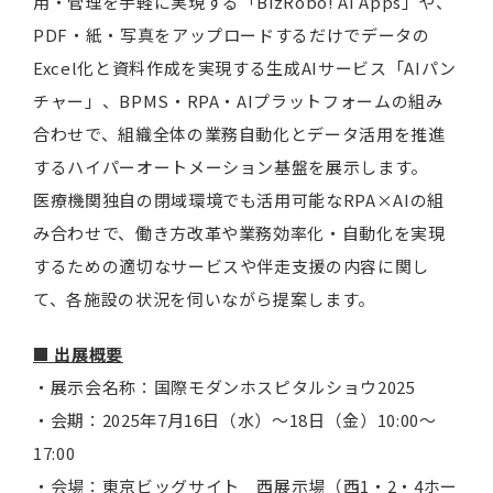
用・管理を手軽に実現する「BizRobo! AI Apps」や、
PDF・紙・写真をアップロードするだけでデータの
Excel化と資料作成を実現する生成AIサービス「AIパン
チャー」、BPMS・RPA・AIプラットフォームの組み
合わせで、組織全体の業務自動化とデータ活用を推進
するハイパーオートメーション基盤を展示します。
医療機関独自の閉域環境でも活用可能なRPA×AIの組
み合わせで、働き方改革や業務効率化・自動化を実現
するための適切なサービスや伴走支援の内容に関し
て、各施設の状況を伺いながら提案します。
■ 出展概要
・展示会名称：国際モダンホスピタルショウ2025
・会期：2025年7月16日（水）～18日（金）10:00～
17:00
・会場：東京ビッグサイト 西展示場（西1・2・4ホー