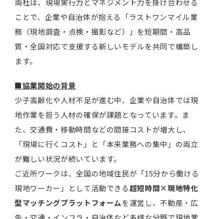
両社は、現場実行力とマネジメント力を掛け合わせる
ことで、企業や自治体が抱える「ラストワンマイル業
務（現地調査・点検・撮影など）」を短期間・高品
質・全国対応で支援する新しいモデルを共同で構築し
ます。
■協業開始の背景
少子高齢化や人材不足が進む中、企業や自治体では現
地作業を担う人材の確保が課題となっています。ま
た、交通費・移動時間などの間接コストが増大し、
「現場に行くコスト」と「本来業務への集中」の両立
が難しい状況が続いています。
ご近所ワークは、全国の地域住民が「15分から働ける
現地ワーカー」として活動できる
超短時間×現地特化
型マッチングプラットフォーム
を運営し、不動産・広
告・交通・インフラ・自治体など多様な分野で現地業