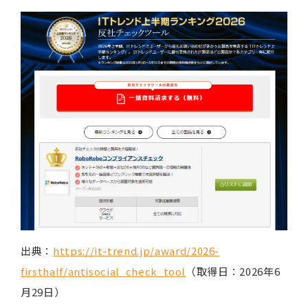
出典：
https://it-trend.jp/award/2026-
firsthalf/antisocial_check_tool
（取得日：2026年6
月29日）