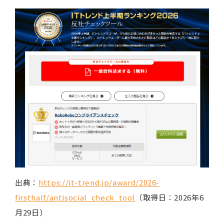
出典：
https://it-trend.jp/award/2026-
firsthalf/antisocial_check_tool
（取得日：2026年6
月29日）