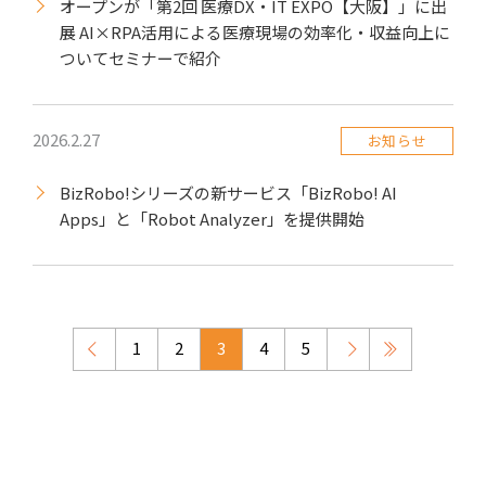
オープンが「第2回 医療DX・IT EXPO【大阪】」に出
展 AI×RPA活用による医療現場の効率化・収益向上に
ついてセミナーで紹介
2026.2.27
お知らせ
BizRobo!シリーズの新サービス「BizRobo! AI
Apps」と「Robot Analyzer」を提供開始
1
BACK
2
3
4
5
NEXT
»