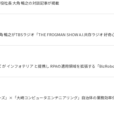
役社長 大角 暢之の対談記事が掲載
 暢之がTBSラジオ「THE FROGMAN SHOW A.I.共存ラジオ 
 が インフォテリア と提携し RPAの適用領域を拡張する「BizRobo S
ーズ」×「大崎コンピュータエンヂニアリング」自治体の業務効率化を