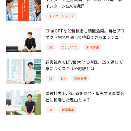
インターン生の挑戦”
インターンシップ
ChatGPTなど新技術も積極活用。自社プロ
ダクト開発を通して挑戦できるエンジニア
の成長機会とは
DX
エンジニア
新規事業
顧客視点でLTV最大化に挑戦。CSを通じて
身につくスキルや経験とは
CS
DX
新規事業
現役社労士がSaaSを開発・販売する事業会
社に転職した理由とは？
DX
新規事業