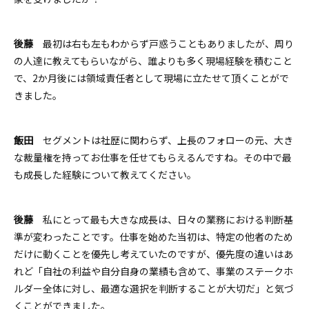
後藤
最初は右も左もわからず戸惑うこともありましたが、周り
の人達に教えてもらいながら、誰よりも多く現場経験を積むこと
で、
2か月後には領域責任者
として現場に立たせて頂くことがで
きました。
飯田
セグメントは社歴に関わらず、上長のフォローの元、大き
な裁量権を持ってお仕事を任せてもらえるんですね。その中で最
も成長した経験について教えてください。
後藤
私にとって最も大きな成長は、日々の業務における判断基
準が変わったことです。
仕事を始めた当初は、特定の他者のため
だけに動くことを優先し考えていたのですが、
優先度の違いはあ
れど「自社の利益や自分自身の業績
も含めて、事業のステークホ
ルダー全体に対し、最適な選択を判断することが大切だ」と気づ
くことができました。